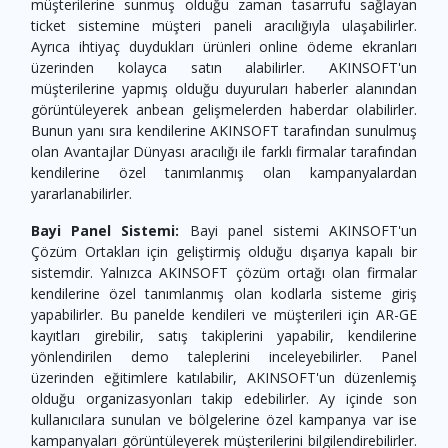
müşterilerine sunmuş olduğu zaman tasarrufu sağlayan
ticket sistemine müşteri paneli aracılığıyla ulaşabilirler.
Ayrıca ihtiyaç duydukları ürünleri online ödeme ekranları
üzerinden kolayca satın alabilirler. AKINSOFT'un
müşterilerine yapmış olduğu duyuruları haberler alanından
görüntüleyerek anbean gelişmelerden haberdar olabilirler.
Bunun yanı sıra kendilerine AKINSOFT tarafından sunulmuş
olan Avantajlar Dünyası aracılığı ile farklı firmalar tarafından
kendilerine özel tanımlanmış olan kampanyalardan
yararlanabilirler.
Bayi Panel Sistemi:
Bayi panel sistemi AKINSOFT'un
Çözüm Ortakları için geliştirmiş olduğu dışarıya kapalı bir
sistemdir. Yalnızca AKINSOFT çözüm ortağı olan firmalar
kendilerine özel tanımlanmış olan kodlarla sisteme giriş
yapabilirler. Bu panelde kendileri ve müşterileri için AR-GE
kayıtları girebilir, satış takiplerini yapabilir, kendilerine
yönlendirilen demo taleplerini inceleyebilirler. Panel
üzerinden eğitimlere katılabilir, AKINSOFT'un düzenlemiş
olduğu organizasyonları takip edebilirler. Ay içinde son
kullanıcılara sunulan ve bölgelerine özel kampanya var ise
kampanyaları görüntüleyerek müşterilerini bilgilendirebilirler.